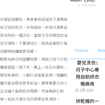
# GALLERY
在理容按摩院，常常會有因油性汙漬導致
有汙染的地方，作為提前一步使污漬更容
易去除的一種方式，當發生任何類型的油
性污漬時，不要擦拭它，因為這會將它推
Popular
Ran
向織物的纖維更深處。
輕輕地將任何固體物質，用鈍刀或勺子的
嬰兒洗衣::
邊緣提起。接下來，撒上一些玉米澱粉，
月子中心專
嬰兒爽身粉，小蘇打或者甚至用一塊麵包
用自助烘衣
盡可能地吸收更多的油。通常需要大約十
機廠商
26 2月 2024
五分鐘才能將粉末吸飽，然後再將它刷
掉。這些污漬在洗衣房更容易清除。
烘乾機的一