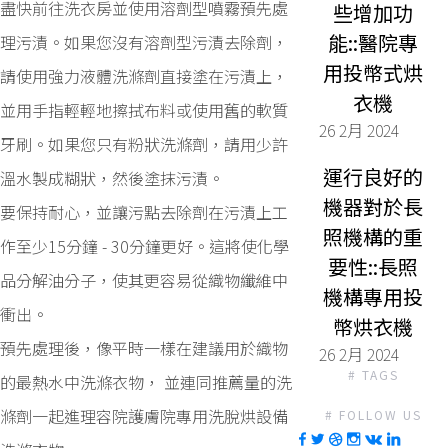
盡快前往洗衣房並使用溶劑型噴霧預先處
些增加功
能::醫院專
理污漬。如果您沒有溶劑型污漬去除劑，
用投幣式烘
請使用強力液體洗滌劑直接塗在污漬上，
衣機
並用手指輕輕地擦拭布料或使用舊的軟質
26 2月 2024
牙刷。如果您只有粉狀洗滌劑，請用少許
運行良好的
溫水製成糊狀，然後塗抹污漬。
機器對於長
要保持耐心，並讓污點去除劑在污漬上工
照機構的重
作至少15分鐘 - 30分鐘更好。這將使化學
要性::長照
品分解油分子，使其更容易從織物纖維中
機構專用投
衝出。
幣烘衣機
預先處理後，像平時一樣在建議用於織物
26 2月 2024
# TAGS
的最熱水中洗滌衣物， 並連同推薦量的洗
滌劑一起進理容院護膚院專用洗脫烘設備
# FOLLOW US