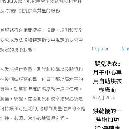
Institute致力於按照成本效益條款和條件
及時按計劃提供高質量的服務。
其服務符合相關標準，規範，規則和安全
要求以及法律和特定指令中規定的要求中
Popular
Ran
規定的技術狀態。
嬰兒洗衣::
被委託提供測量，測試和校準以及驗證和
月子中心專
在役測試服務的每一位員工都以高水平的
用自助烘衣
質量，勤奮和準確的態度執行這些任務。
機廠商
26 2月 2024
測量，驗證，在役測試和校準結果必須是
可持續和可追溯的; 考慮到測量估算的不確
烘乾機的一
定性，必須非常小心地獲得它們。
些增加功
能::醫院專