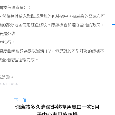
醫療保健背景）：
 - 然後將其放入聚酯或尼龍外包裝袋中。被感染的亞麻布可
蘭的部分地區使用紅色條紋。應該檢查和遵守當地的政策。
後是外袋。
方進行。
溫度曲線被認為足以滅活HIV，但是對於乙型肝炎的證據不
安全地處理循環完成。
成洗滌。
POST TAGS
下一個
你應該多久清潔烘乾機通風口一次::月
子中心專用乾衣機