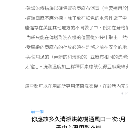
-建議治療措施以確保感染亞麻布消毒（主要適用於
-這類亞麻不應分揀，除了放在紅色的水溶性袋子中
能儲存在英國其他地方的不同袋子中，例如在蘇格
-內袋只能在傳送到洗衣機的位置從外袋中取出，然
-受感染的亞麻布的存放必須在洗滌之前在安全的地
-與使用過的（弄髒的和污染的）亞麻布相同的洗滌
太確定。洗滌溫度加上稀釋因素應該使得亞麻纖維
這些都可以在用診所專用滾筒洗衣機，在診所內完
# 
前一個
你應該多久清潔烘乾機通風口一次::月
子中心專用乾衣機