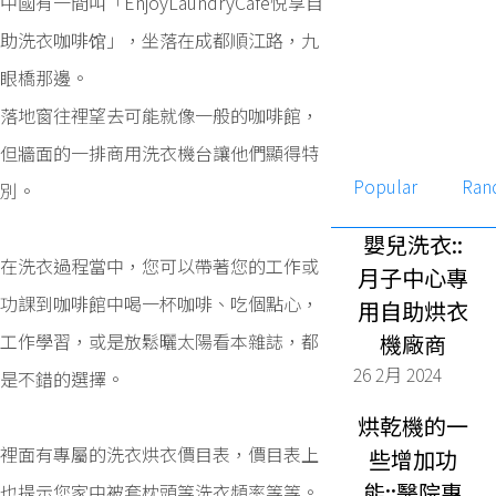
中國有一間叫「EnjoyLaundryCafe悦享自
助洗衣咖啡馆」，坐落在成都順江路，九
眼橋那邊。
落地窗往裡望去可能就像一般的咖啡館，
但牆面的一排商用洗衣機台讓他們顯得特
Popular
Ran
別。
嬰兒洗衣::
在洗衣過程當中，您可以帶著您的工作或
月子中心專
功課到咖啡館中喝一杯咖啡、吃個點心，
用自助烘衣
工作學習，或是放鬆曬太陽看本雜誌，都
機廠商
26 2月 2024
是不錯的選擇。
烘乾機的一
裡面有專屬的洗衣烘衣價目表，價目表上
些增加功
能::醫院專
也提示您家中被套枕頭等洗衣頻率等等。