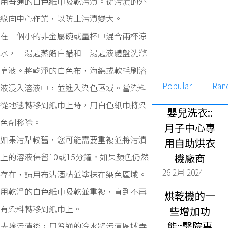
用普通的白色紙巾吸乾污漬。從污漬的外
緣向中心作業，以防止污漬變大。
在一個小的非金屬碗或量杯中混合兩杯涼
水，一湯匙蒸餾白醋和一湯匙液體盤洗滌
皂液。將乾淨的白色布，海綿或軟毛刷溶
Popular
Ran
液浸入溶液中，並進入染色區域。當染料
從地毯轉移到紙巾上時，用白色紙巾將染
嬰兒洗衣::
色劑移除。
月子中心專
如果污點較舊，您可能需要重複並將污漬
用自助烘衣
上的溶液保留10或15分鐘。如果顏色仍然
機廠商
26 2月 2024
存在，請用布沾酒精並塗抹在染色區域。
用乾淨的白色紙巾吸乾並重複，直到不再
烘乾機的一
有染料轉移到紙巾上。
些增加功
能::醫院專
去除污漬後，用普通的冷水將污漬區域弄