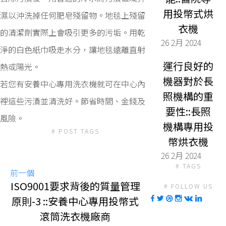
用投幣式烘
濕以沖洗掉任何肥皂殘留物。地毯上殘留
衣機
的清潔劑實際上會吸引更多的污垢。用乾
26 2月 2024
淨的白色紙巾吸走水分，讓地毯遠離直射
運行良好的
熱或陽光。
機器對於長
若您有安養中心專用洗衣機就可在中心內
照機構的重
裡這些污漬並清洗好。節省時間、金錢及
要性::長照
風險。
機構專用投
# POST TAGS
幣烘衣機
26 2月 2024
# TAGS
前一個
ISO9001要求背後的質量管理
# FOLLOW US
原則-3 ::安養中心專用投幣式
滾筒洗衣機廠商