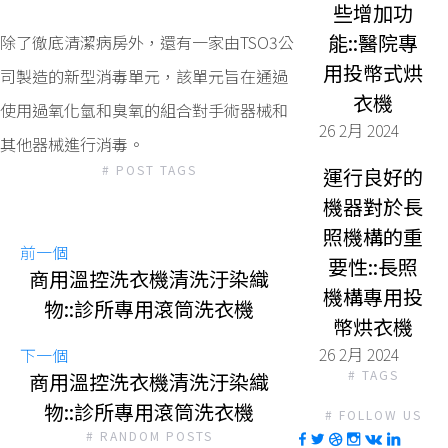
些增加功
能::醫院專
除了徹底清潔病房外，還有一家由TSO3公
用投幣式烘
司製造的新型消毒單元，該單元旨在通過
衣機
使用過氧化氫和臭氧的組合對手術器械和
26 2月 2024
其他器械進行消毒。
# POST TAGS
運行良好的
機器對於長
照機構的重
前一個
要性::長照
商用溫控洗衣機清洗汙染織
機構專用投
物::診所專用滾筒洗衣機
幣烘衣機
26 2月 2024
下一個
# TAGS
商用溫控洗衣機清洗汙染織
物::診所專用滾筒洗衣機
# FOLLOW US
# RANDOM POSTS