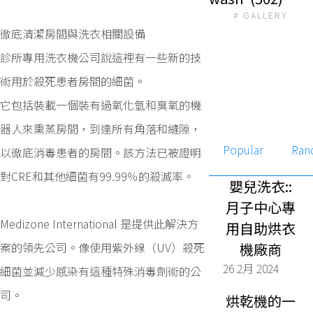
# GALLERY
徹底清潔房間與洗衣相關設備
診所專用洗衣機公司說這裡有一些新的技
術用於殺死患者房間的細菌。
它包括裝載一個裝有過氧化氫和臭氧的機
器人來熏蒸房間，到達所有角落和縫隙，
Popular
Ran
以徹底消毒患者的房間。該方法已被證明
對CRE和其他細菌有99.99％的殺滅率。
嬰兒洗衣::
月子中心專
Medizone International 是提供此解決方
用自助烘衣
案的領先公司。像使用紫外線（UV）殺死
機廠商
26 2月 2024
細菌並減少感染有這種特殊消毒劑術的公
司。
烘乾機的一