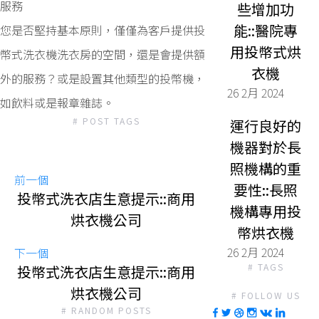
服務
些增加功
能::醫院專
您是否堅持​​基本原則，僅僅為客戶提供投
用投幣式烘
幣式洗衣機洗衣房的空間，還是會提供額
衣機
外的服務？或是設置其他類型的投幣機，
26 2月 2024
如飲料或是報章雜誌。
# POST TAGS
運行良好的
機器對於長
照機構的重
前一個
要性::長照
投幣式洗衣店生意提示::商用
機構專用投
烘衣機公司
幣烘衣機
26 2月 2024
下一個
# TAGS
投幣式洗衣店生意提示::商用
烘衣機公司
# FOLLOW US
# RANDOM POSTS