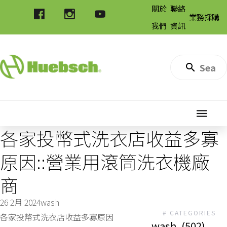
關於
聯絡
業務採購
我們
資訊
各家投幣式洗衣店收益多寡
原因::營業用滾筒洗衣機廠
商
26 2月 2024
wash
# CATEGORIES
各家投幣式洗衣店收益多寡原因
wash
(502)