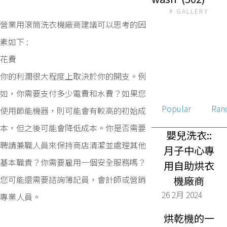
# GALLERY
營業用滾筒洗衣機廠商建議可以思考的因
素如下 :
花費
你的利潤很大程度上取決於你的開支。例
如，你需要支付多少電費和水費？如果您
Popular
Ran
使用節能機器，則可能會有較高的初始成
本，但之後可能會降低成本。你是否需要
嬰兒洗衣::
聘請兼職人員來保持商店清潔並處理其他
月子中心專
基本職責？你需要雇用一個安全服務嗎？
用自助烘衣
您可能還需要諮詢簿記員，會計師或營銷
機廠商
26 2月 2024
專業人員。
烘乾機的一