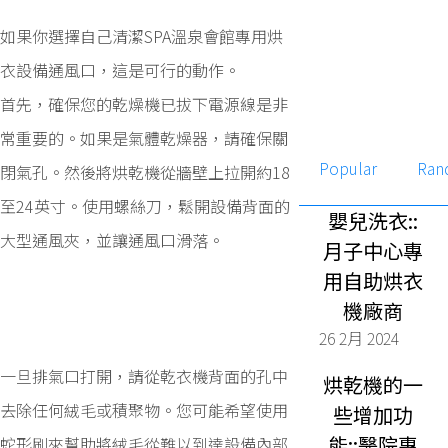
如果你選擇自己清潔SPA溫泉會館專用烘
衣設備通風口，這是可行的動作。
首先，確保您的乾燥機已拔下電源線是非
常重要的。如果是氣體乾燥器，請確保關
Popular
Ran
閉氣孔。然後將烘乾機從牆壁上拉開約18
至24英寸。使用螺絲刀，鬆開設備背面的
嬰兒洗衣::
大型通風夾，並讓通風口滑落。
月子中心專
用自助烘衣
機廠商
26 2月 2024
一旦排氣口打開，請從乾衣機背面的孔中
烘乾機的一
去除任何絨毛或積聚物。您可能希望使用
些增加功
能::醫院專
蛇形刷來幫助將絨毛從難以到達設備內部