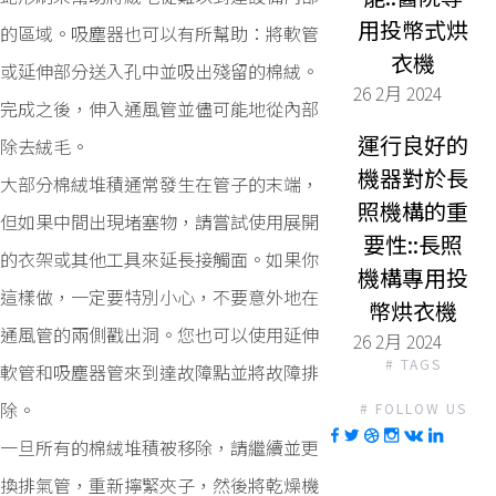
用投幣式烘
的區域。吸塵器也可以有所幫助：將軟管
衣機
或延伸部分送入孔中並吸出殘留的棉絨。
26 2月 2024
完成之後，伸入通風管並儘可能地從內部
運行良好的
除去絨毛。
機器對於長
大部分棉絨堆積通常發生在管子的末端，
照機構的重
但如果中間出現堵塞物，請嘗試使用展開
要性::長照
的衣架或其他工具來延長接觸面。如果你
機構專用投
這樣做，一定要特別小心，不要意外地在
幣烘衣機
通風管的兩側戳出洞。您也可以使用延伸
26 2月 2024
# TAGS
軟管和吸塵器管來到達故障點並將故障排
除。
# FOLLOW US
一旦所有的棉絨堆積被移除，請繼續並更
換排氣管，重新擰緊夾子，然後將乾燥機