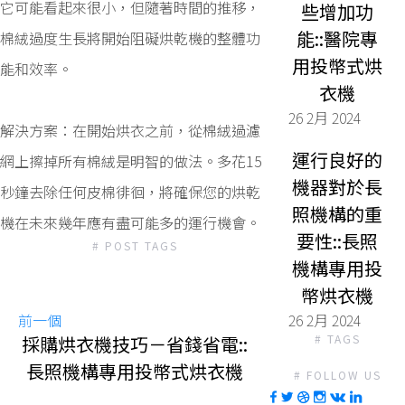
它可能看起來很小，但隨著時間的推移，
些增加功
能::醫院專
棉絨過度生長將開始阻礙烘乾機的整體功
用投幣式烘
能和效率。
衣機
26 2月 2024
解決方案：在開始烘衣之前，從棉絨過濾
運行良好的
網上擦掉所有棉絨是明智的做法。多花15
機器對於長
秒鐘去除任何皮棉徘徊，將確保您的烘乾
照機構的重
機在未來幾年應有盡可能多的運行機會。
要性::長照
# POST TAGS
機構專用投
幣烘衣機
前一個
26 2月 2024
採購烘衣機技巧－省錢省電::
# TAGS
長照機構專用投幣式烘衣機
# FOLLOW US