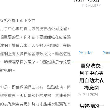
# GALLERY
從乾衣機上取下皮棉
月子中心專用自助滾筒洗衣機公司提醒，
很重要的是，你永遠不要讓纖維在皮棉過
濾網上堆積起來。大多數人都知道，在過
Popular
Ran
濾網上有太多棉絨會導致火災。雖然這是
一種極端罕見的現象，但顯然這是你想要
嬰兒洗衣::
避免的。
月子中心專
用自助烘衣
但是，即使過濾網上只有一點點絨毛，仍
機廠商
26 2月 2024
然很重要。即使是額外的皮棉，意味著您
的烘乾機需要更加努力才能讓衣服變乾。
烘乾機的一