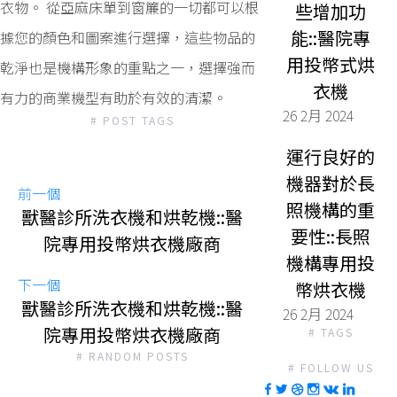
衣物。 從亞麻床單到窗簾的一切都可以根
些增加功
能::醫院專
據您的顏色和圖案進行選擇，這些物品的
用投幣式烘
乾淨也是機構形象的重點之一，選擇強而
衣機
有力的商業機型有助於有效的清潔。
26 2月 2024
# POST TAGS
運行良好的
機器對於長
前一個
照機構的重
獸醫診所洗衣機和烘乾機::醫
要性::長照
院專用投幣烘衣機廠商
機構專用投
下一個
幣烘衣機
獸醫診所洗衣機和烘乾機::醫
26 2月 2024
院專用投幣烘衣機廠商
# TAGS
# RANDOM POSTS
# FOLLOW US