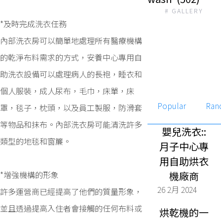
# GALLERY
*及時完成洗衣任務
內部洗衣房可以簡單地處理所有醫療機構
的乾淨布料需求的方式，安養中心專用自
助洗衣設備可以處理病人的長袍，睡衣和
個人服裝，成人尿布，毛巾，床單，床
Popular
Ran
罩，毯子，枕頭，以及員工製服，防滑套
等物品和抹布。內部洗衣房可能清洗許多
嬰兒洗衣::
類型的地毯和窗簾。
月子中心專
用自助烘衣
*增強機構的形象
機廠商
26 2月 2024
許多運營商已經提高了他們的質量形象，
並且透過提高入住者會接觸的任何布料或
烘乾機的一