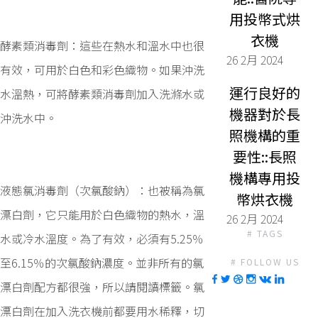
用投幣式烘
衣機
酵素類消毒劑：這些在熱水和溫水中也很
26 2月 2024
有效，可用於白色和彩色織物。如果沖洗
運行良好的
水溫熱，可將酵素類消毒劑加入洗滌水或
機器對於長
沖洗水中。
照機構的重
要性::長照
機構專用投
液態氯消毒劑（次氯酸鈉）：也被稱為氯
幣烘衣機
漂白劑，它只能用於白色織物的熱水，溫
26 2月 2024
# TAGS
水或冷水溫度。為了有效，必須有5.25％
至6.15％的次氯酸鈉濃度。並非所有的氯
# FOLLOW US
漂白劑配方都很強，所以請閱讀標籤。氯
漂白劑在加入洗衣機前都要用水稀釋，切