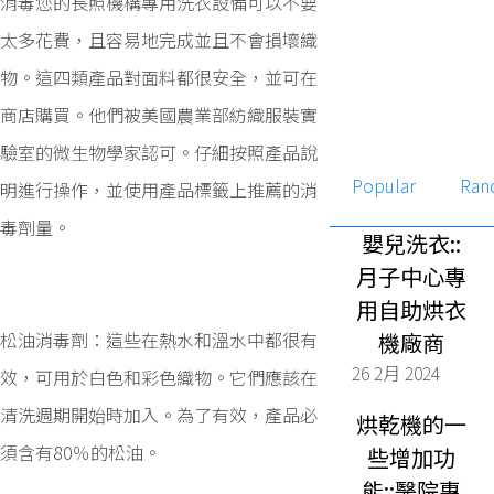
消毒您的長照機構專用洗衣設備可以不要
太多花費，且容易地完成並且不會損壞織
物。這四類產品對面料都很安全，並可在
商店購買。他們被美國農業部紡織服裝實
驗室的微生物學家認可。仔細按照產品說
Popular
Ran
明進行操作，並使用產品標籤上推薦的消
毒劑量。
嬰兒洗衣::
月子中心專
用自助烘衣
松油消毒劑：這些在熱水和溫水中都很有
機廠商
26 2月 2024
效，可用於白色和彩色織物。它們應該在
清洗週期開始時加入。為了有效，產品必
烘乾機的一
須含有80％的松油。
些增加功
能::醫院專