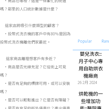
•商店在哪裡？這是一條繁忙的街道
嗎？鄰里的人口統計數據是什麼？
這家店將吸引什麼類型的顧客？
•投幣式洗衣機的客戶中有80％是因為
Popular
Ran
投幣式洗衣機離他們家最近。
嬰兒洗衣::
這家商店離理想客戶有多近？
月子中心專
•商店是否光線充足？它從街上可見
用自助烘衣
嗎？
機廠商
26 2月 2024
•是否有足夠的標牌可用，或可以安裝
嗎？
烘乾機的一
•是否可以輕鬆進出？它是否有障礙？
些增加功
能::醫院專
•是否有充足的街外停車位？進出停車