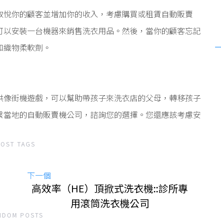
取悅你的顧客並增加你的收入，考慮購買或租賃自動販賣
可以安裝一台機器來銷售洗衣用品。然後，當你的顧客忘記
和織物柔軟劑。
供像街機遊戲，可以幫助帶孩子來洗衣店的父母，轉移孩子
繫當地的自動販賣機公司，諮詢您的選擇。您還應該考慮安
POST TAGS
下一個
高效率（HE）頂掀式洗衣機::診所專
用滾筒洗衣機公司
NDOM POSTS