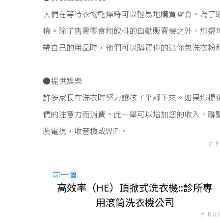
人們在等待衣物乾燥時可以輕易地購買零食。為了
機。除了售賣零食和飲料的自動販賣機之外，您還
帶自己的用品時，他們可以購買你的迷你包洗衣粉
●提供娛樂
許多家長在洗衣時努力讓孩子平靜下來。如果您提
們的注意力而消費。此一舉可以增加您的收入。聯
裝電視，收音機或WiFi。
# 
前一個
高效率（HE）頂掀式洗衣機::診所專
用滾筒洗衣機公司
# RA