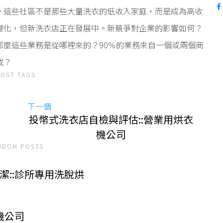
。這些社區不是那些大量洗衣的低收入家庭，而是成為高收
變化，但新洗衣店正在發展中。新競爭對企業的影響如何？
那麼這些業務是從哪裡來的？90％的業務來自一個或兩個商
載？
POST TAGS
下一個
投幣式洗衣店自檢與評估::營業用烘衣
機公司
NDOM POSTS
::診所專用洗脫烘
機公司