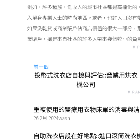
例如，許多種族，低收入的城市社區都是高檔化的
入單身專業人士的時尚地區。或者，也許人口沒有
如果洗乾貨或商業賬戶佔商店價值的很大一部分，
業賬戶，還是來自社區的許多人帶來幾個較小的負
# 
前一個
投幣式洗衣店自檢與評估::營業用烘衣
機公司
# RA
重複使用的醫療用衣物床單的消毒與清潔
26 2月 2024
wash
自助洗衣店設在好地點::進口滾筒洗衣