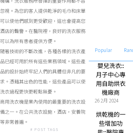
機構，洗衣服務所發揮的重要作用都不容
忽視。為您的客人提供乾淨的毛巾和床單
可以使他們感到更受歡迎，這也會提高您
酒店的聲譽。在醫院裡，良好的洗衣服務
可以為所有患者提供方便。
Popular
Ran
隨著技術的不斷改進，各種各樣的洗衣產
品已經可用於所有這些業務領域。這些產
嬰兒洗衣::
品的設計始終牢記人們的具體但非凡的要
月子中心專
求。憑藉其出色的性能，這些產品可以使
用自助烘衣
洗衣過程更快更輕鬆無憂。
機廠商
26 2月 2024
商用洗衣機是業內使用的最重要的洗衣設
備之一。在公共洗衣設施，酒店，安養院
烘乾機的一
等非常普遍。
些增加功
# POST TAGS
能::醫院專